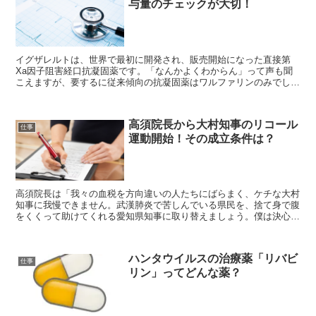
与量のチェックが大切！
イグザレルトは、世界で最初に開発され、販売開始になった直接第
Xa因子阻害経口抗凝固薬です。「なんかよくわからん」って声も聞
こえますが、要するに従来傾向の抗凝固薬はワルファリンのみでした
が、そのワルファリンの欠点を補うために開発された薬剤です...
高須院長から大村知事のリコール
仕事
運動開始！その成立条件は？
高須院長は「我々の血税を方向違いの人たちにばらまく、ケチな大村
知事に我慢できません。武漢肺炎で苦しんでいる県民を、捨て身で腹
をくくって助けてくれる愛知県知事に取り替えましょう。僕は決心し
ました。大村知事をリコールします。リコールのやり方を教...
ハンタウイルスの治療薬「リバビ
仕事
リン」ってどんな薬？