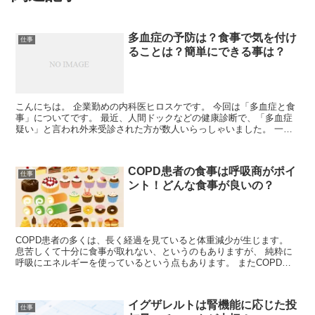
多血症の予防は？食事で気を付け
仕事
ることは？簡単にできる事は？
こんにちは。 企業勤めの内科医ヒロスケです。 今回は「多血症と食
事」についてです。 最近、人間ドックなどの健康診断で、「多血症
疑い」と言われ外来受診された方が数人いらっしゃいました。 一言
で多血症と言われても...
COPD患者の食事は呼吸商がポイ
仕事
ント！どんな食事が良いの？
COPD患者の多くは、長く経過を見ていると体重減少が生じます。
息苦しくて十分に食事が取れない、というのもありますが、 純粋に
呼吸にエネルギーを使っているという点もあります。 またCOPDと
いう疾患の特徴から、食事の内容に...
イグザレルトは腎機能に応じた投
仕事