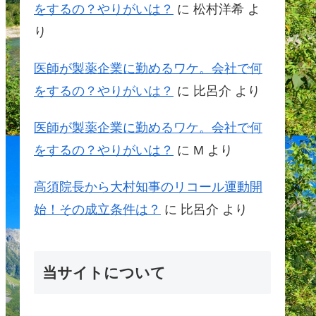
をするの？やりがいは？
に
松村洋希
よ
り
医師が製薬企業に勤めるワケ。会社で何
をするの？やりがいは？
に
比呂介
より
医師が製薬企業に勤めるワケ。会社で何
をするの？やりがいは？
に
M
より
高須院長から大村知事のリコール運動開
始！その成立条件は？
に
比呂介
より
当サイトについて