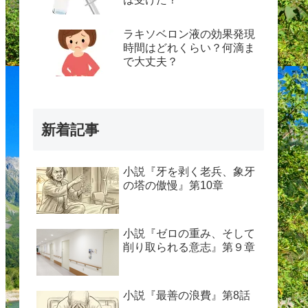
ラキソベロン液の効果発現
時間はどれくらい？何滴ま
で大丈夫？
新着記事
小説『牙を剥く老兵、象牙
の塔の傲慢』第10章
小説『ゼロの重み、そして
削り取られる意志』第９章
小説『最善の浪費』第8話