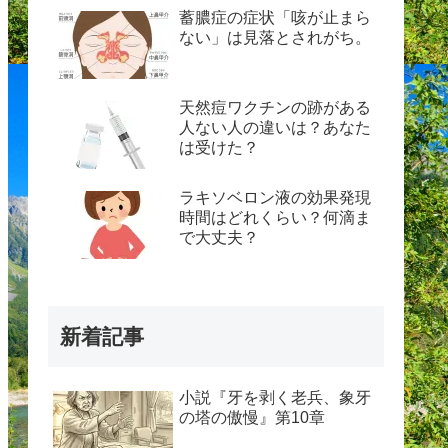
蓄膿症の症状「咳が止まら
ない」は見落とされがち。
天然痘ワクチンの跡がある
人ない人の違いは？あなた
は受けた？
ラキソベロン液の効果発現
時間はどれくらい？何滴ま
で大丈夫？
新着記事
小説『牙を剥く老兵、象牙
の塔の傲慢』第10章