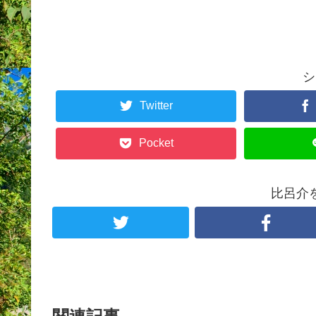
シ
Twitter
Pocket
比呂介