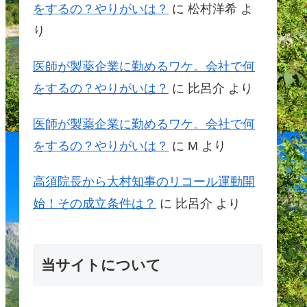
をするの？やりがいは？
に
松村洋希
よ
り
医師が製薬企業に勤めるワケ。会社で何
をするの？やりがいは？
に
比呂介
より
医師が製薬企業に勤めるワケ。会社で何
をするの？やりがいは？
に
M
より
高須院長から大村知事のリコール運動開
始！その成立条件は？
に
比呂介
より
当サイトについて