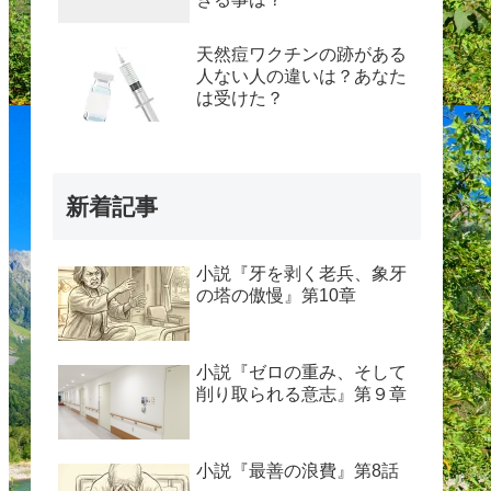
天然痘ワクチンの跡がある
人ない人の違いは？あなた
は受けた？
新着記事
小説『牙を剥く老兵、象牙
の塔の傲慢』第10章
小説『ゼロの重み、そして
削り取られる意志』第９章
小説『最善の浪費』第8話