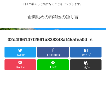
日々の暮らしと気になることをアップします。
企業勤めの内科医の独り言
02c4f66147f2661a838348af45afea0d_s
Twitter
Facebook
はてブ
Pocket
LINE
コピー