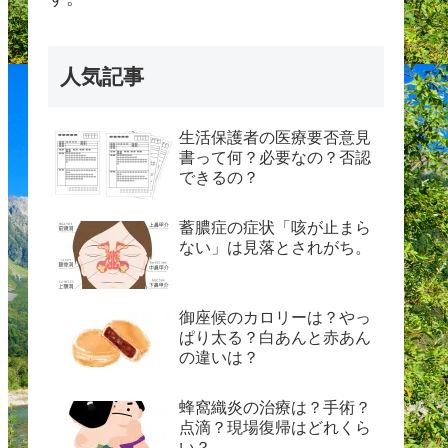
人気記事
生活保護者の医療要否意見
書って何？必要なの？否認
できるの？
蓄膿症の症状「咳が止まら
ない」は見落とされがち。
御座候のカロリーは？やっ
ぱり太る？白あんと赤あん
の違いは？
蜂窩織炎の治療は？手術？
点滴？現場復帰はどれくら
い？