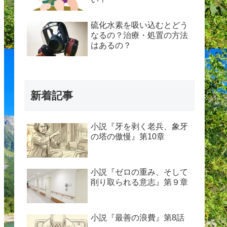
硫化水素を吸い込むとどう
なるの？治療・処置の方法
はあるの？
新着記事
小説『牙を剥く老兵、象牙
の塔の傲慢』第10章
小説『ゼロの重み、そして
削り取られる意志』第９章
小説『最善の浪費』第8話