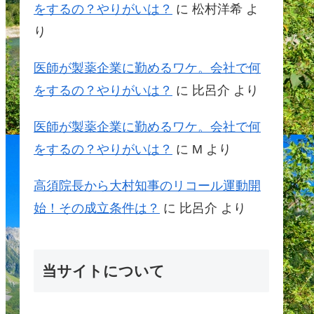
をするの？やりがいは？
に
松村洋希
よ
り
医師が製薬企業に勤めるワケ。会社で何
をするの？やりがいは？
に
比呂介
より
医師が製薬企業に勤めるワケ。会社で何
をするの？やりがいは？
に
M
より
高須院長から大村知事のリコール運動開
始！その成立条件は？
に
比呂介
より
当サイトについて